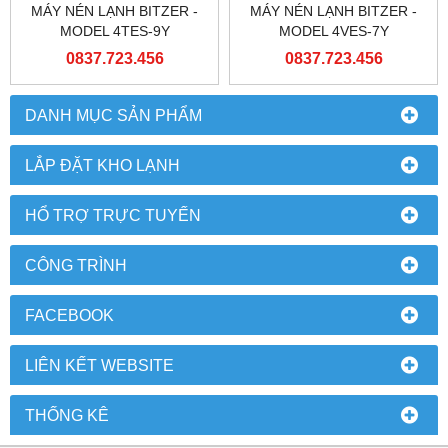
MÁY NÉN LẠNH BITZER -
MÁY NÉN LẠNH BITZER -
MODEL 4TES-9Y
MODEL 4VES-7Y
0837.723.456
0837.723.456
DANH MỤC SẢN PHẨM
LẮP ĐẶT KHO LẠNH
HỔ TRỢ TRỰC TUYẾN
CÔNG TRÌNH
FACEBOOK
LIÊN KẾT WEBSITE
THỐNG KÊ