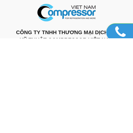
CÔNG TY TNHH THƯƠNG MẠI DỊCH VỤ
KỸ THUẬT COMPRESSOR VIỆT NAM
ĐÀ NẴNG
: 123-125 Khánh An 2, Phường Liên Chiểu,
Thành phố Đà Nẵng
TP. HỒ CHÍ MINH
: B11/15C Rạch Cái Trung, Ấp 26, Xã Tân
Nhựt, TP. Hồ Chí Minh
ĐĂK LĂK
:
**
Nhà số 10, Km26 - QL26, Phường Krông Pắc,
Tỉnh Đăk Lăk.
Hotline: 0901.37.3456 - 083.77.23456 - 0905.39.39.17
Email:
sales@compressorvietnam.com
|
compressorvnsupplier@gmai
Website:
http://compressorvietnam.com