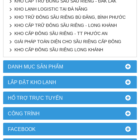
KHO CẤP TRỮ ĐÔNG SÂU SẦU RIÊNG - ĐĂK LĂK
KHO LẠNH LOGISTIC TẠI ĐÀ NẴNG
KHO TRỮ ĐÔNG SẦU RIÊNG BÙ ĐĂNG, BÌNH PHƯỚC
KHO CẤP TRỮ ĐÔNG SẦU RIÊNG - LONG KHÁNH
KHO CẤP ĐÔNG SẦU RIÊNG - TT PHƯỚC AN
GIẢI PHÁP TOÀN DIỆN CHO SẦU RIÊNG CẤP ĐÔNG
KHO CẤP ĐÔNG SẦU RIÊNG LONG KHÁNH
DANH MỤC SẢN PHẨM
LẮP ĐẶT KHO LẠNH
HỔ TRỢ TRỰC TUYẾN
CÔNG TRÌNH
FACEBOOK