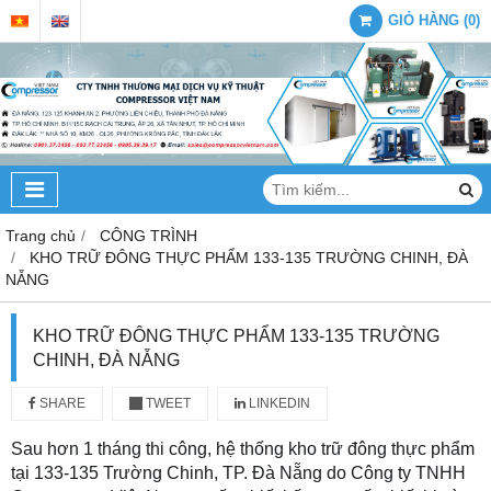
GIỎ HÀNG
(
0
)
Trang chủ
CÔNG TRÌNH
KHO TRỮ ĐÔNG THỰC PHẨM 133-135 TRƯỜNG CHINH, ĐÀ
NẴNG
KHO TRỮ ĐÔNG THỰC PHẨM 133-135 TRƯỜNG
CHINH, ĐÀ NẴNG
SHARE
TWEET
LINKEDIN
Sau hơn 1 tháng thi công, hệ thống kho trữ đông thực phẩm
tại 133-135 Trường Chinh, TP. Đà Nẵng do Công ty TNHH