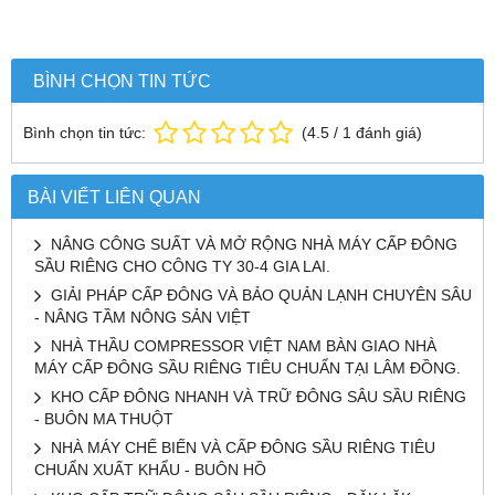
BÌNH CHỌN TIN TỨC
Bình chọn tin tức:
(
4.5
/
1
đánh giá)
BÀI VIẾT LIÊN QUAN
NÂNG CÔNG SUẤT VÀ MỞ RỘNG NHÀ MÁY CẤP ĐÔNG
SẦU RIÊNG CHO CÔNG TY 30-4 GIA LAI.
GIẢI PHÁP CẤP ĐÔNG VÀ BẢO QUẢN LẠNH CHUYÊN SÂU
- NÂNG TẦM NÔNG SẢN VIỆT
NHÀ THẦU COMPRESSOR VIỆT NAM BÀN GIAO NHÀ
MÁY CẤP ĐÔNG SẦU RIÊNG TIÊU CHUẨN TẠI LÂM ĐỒNG.
KHO CẤP ĐÔNG NHANH VÀ TRỮ ĐÔNG SÂU SẦU RIÊNG
- BUÔN MA THUỘT
NHÀ MÁY CHẾ BIẾN VÀ CẤP ĐÔNG SẦU RIÊNG TIÊU
CHUẨN XUẤT KHẨU - BUÔN HỒ