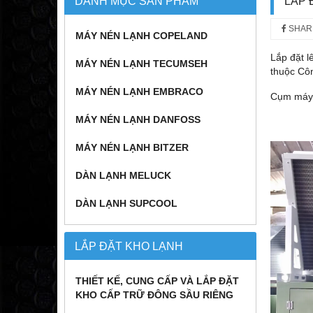
DANH MỤC SẢN PHẨM
LẮP 
SHAR
MÁY NÉN LẠNH COPELAND
Lắp đặt l
MÁY NÉN LẠNH TECUMSEH
thuộc Cô
MÁY NÉN LẠNH EMBRACO
Cụm máy 
MÁY NÉN LẠNH DANFOSS
MÁY NÉN LẠNH BITZER
DÀN LẠNH MELUCK
DÀN LẠNH SUPCOOL
LẮP ĐẶT KHO LẠNH
THIẾT KẾ, CUNG CẤP VÀ LẮP ĐẶT
KHO CẤP TRỮ ĐÔNG SẦU RIÊNG