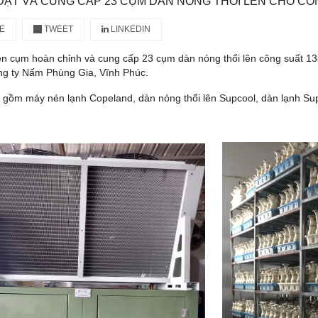
ĐẶT VÀ CUNG CẤP 23 CỤM DÀN NÓNG THỔI LÊN CHO CÔ
E
TWEET
LINKEDIN
ên cụm hoàn chỉnh và cung cấp 23 cụm dàn nóng thổi lên công suất 13
ng ty Nấm Phùng Gia, Vĩnh Phúc.
gồm máy nén lạnh Copeland, dàn nóng thổi lên Supcool, dàn lạnh Su