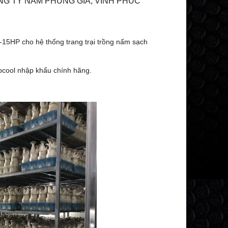
NG TY NẤM PHÙNG GIA, VĨNH PHÚC
-15HP cho hệ thống trang trại trồng nấm sạch
pcool nhập khẩu chính hãng.