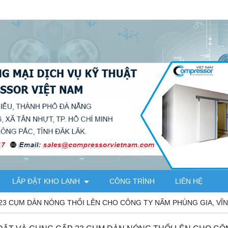
LẮP ĐẶT KHO LẠNH
CÔNG TRÌNH
LIÊN HỆ
 23 CỤM DÀN NÓNG THỔI LÊN CHO CÔNG TY NẤM PHÙNG GIA, VĨ