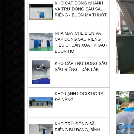
KHO CẤP ĐÔNG NHANH
VÀ TRỮ ĐÔNG SÂU SẦU
RIÊNG - BUÔN MA THUỘT
NHÀ MÁY CHẾ BIẾN VÀ
CẤP ĐÔNG SẦU RIÊNG
TIÊU CHUẨN XUẤT KHẨU -
BUÔN HỒ
KHO CẤP TRỮ ĐÔNG SÂU
SẦU RIÊNG - ĐĂK LĂK
KHO LẠNH LOGISTIC TẠI
ĐÀ NẴNG
KHO TRỮ ĐÔNG SẦU
RIÊNG BÙ ĐĂNG, BÌNH