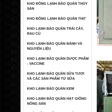
KHO ĐÔNG LẠNH BẢO QUẢN THỦY
SẢN
KHO ĐÔNG LẠNH BẢO QUẢN THỊT
KHO LẠNH BẢO QUẢN TRÁI CÂY,
RAU CỦ
KHO LẠNH BẢO QUẢN BÁNH VÀ
NGUYÊN LIỆU
KHO LẠNH BẢO QUẢN DƯỢC PHẨM
- VACCINE
KHO LẠNH BẢO QUẢN SỮA TƯƠI
VÀ CÁC SẢN PHẨM TỪ SỮA
KHO LẠNH BẢO QUẢN KEM
KHO LẠNH BẢO QUẢN HẠT GIỐNG
NÔNG SẢN