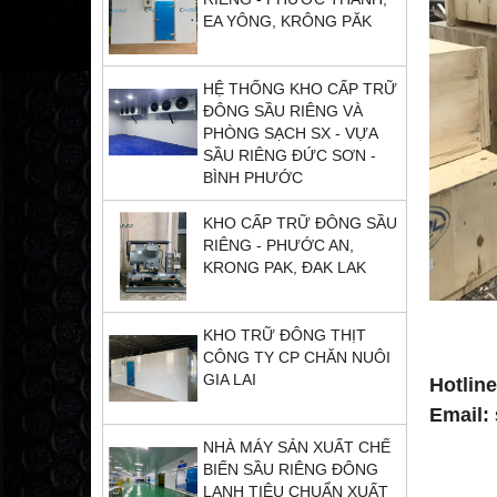
EA YÔNG, KRÔNG PĂK
HỆ THỐNG KHO CẤP TRỮ
ĐÔNG SẦU RIÊNG VÀ
PHÒNG SẠCH SX - VỰA
SẦU RIÊNG ĐỨC SƠN -
BÌNH PHƯỚC
KHO CẤP TRỮ ĐÔNG SẦU
RIÊNG - PHƯỚC AN,
KRONG PAK, ĐAK LAK
KHO TRỮ ĐÔNG THỊT
CÔNG TY CP CHĂN NUÔI
GIA LAI
Hotline
Email:
NHÀ MÁY SẢN XUẤT CHẾ
BIẾN SẦU RIÊNG ĐÔNG
LẠNH TIÊU CHUẨN XUẤT