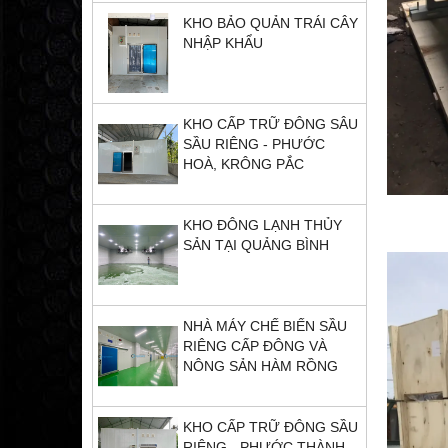
KHO BẢO QUẢN TRÁI CÂY
NHẬP KHẨU
KHO CẤP TRỮ ĐÔNG SÂU
SẦU RIÊNG - PHƯỚC
HOÀ, KRÔNG PẮC
KHO ĐÔNG LẠNH THỦY
SẢN TẠI QUẢNG BÌNH
NHÀ MÁY CHẾ BIẾN SẦU
RIÊNG CẤP ĐÔNG VÀ
NÔNG SẢN HÀM RỒNG
KHO CẤP TRỮ ĐÔNG SẦU
RIÊNG - PHƯỚC THÀNH,