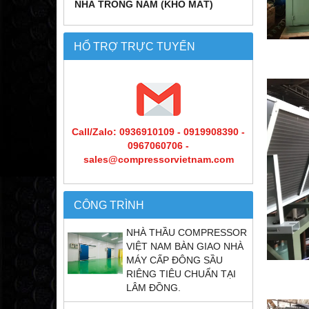
NHÀ TRỒNG NẤM (KHO MÁT)
HỔ TRỢ TRỰC TUYẾN
Call/Zalo: 0936910109 - 0919908390 -
0967060706 -
sales@compressorvietnam.com
CÔNG TRÌNH
NHÀ THẦU COMPRESSOR
VIỆT NAM BÀN GIAO NHÀ
MÁY CẤP ĐÔNG SẦU
RIÊNG TIÊU CHUẨN TẠI
LÂM ĐỒNG.