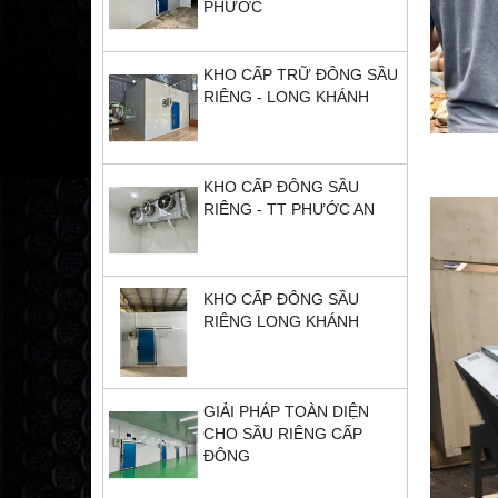
PHƯỚC
KHO CẤP TRỮ ĐÔNG SẦU
RIÊNG - LONG KHÁNH
KHO CẤP ĐÔNG SẦU
RIÊNG - TT PHƯỚC AN
KHO CẤP ĐÔNG SẦU
RIÊNG LONG KHÁNH
GIẢI PHÁP TOÀN DIỆN
CHO SẦU RIÊNG CẤP
ĐÔNG