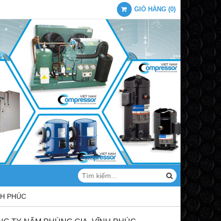
GIỎ HÀNG
(
0
)
NH PHÚC