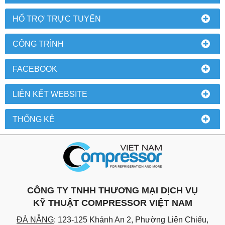
HỔ TRỢ TRỰC TUYẾN
CÔNG TRÌNH
FACEBOOK
LIÊN KẾT WEBSITE
THỐNG KÊ
CÔNG TY TNHH THƯƠNG MẠI DỊCH VỤ
KỸ THUẬT COMPRESSOR VIỆT NAM
ĐÀ NẴNG
: 123-125 Khánh An 2, Phường Liên Chiểu,