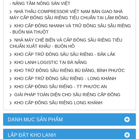
- NÂNG TẦM NÔNG SẢN VIỆT
NHÀ THẦU COMPRESSOR VIỆT NAM BÀN GIAO NHÀ
MÁY CẤP ĐÔNG SẦU RIÊNG TIÊU CHUẨN TẠI LÂM ĐỒNG.
KHO CẤP ĐÔNG NHANH VÀ TRỮ ĐÔNG SÂU SẦU RIÊNG
- BUÔN MA THUỘT
NHÀ MÁY CHẾ BIẾN VÀ CẤP ĐÔNG SẦU RIÊNG TIÊU
CHUẨN XUẤT KHẨU - BUÔN HỒ
KHO CẤP TRỮ ĐÔNG SÂU SẦU RIÊNG - ĐĂK LĂK
KHO LẠNH LOGISTIC TẠI ĐÀ NẴNG
KHO TRỮ ĐÔNG SẦU RIÊNG BÙ ĐĂNG, BÌNH PHƯỚC
KHO CẤP TRỮ ĐÔNG SẦU RIÊNG - LONG KHÁNH
KHO CẤP ĐÔNG SẦU RIÊNG - TT PHƯỚC AN
GIẢI PHÁP TOÀN DIỆN CHO SẦU RIÊNG CẤP ĐÔNG
KHO CẤP ĐÔNG SẦU RIÊNG LONG KHÁNH
DANH MỤC SẢN PHẨM
LẮP ĐẶT KHO LẠNH