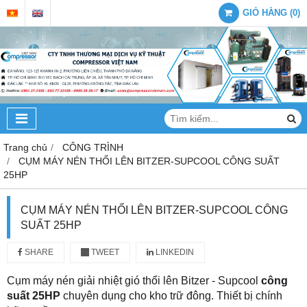
GIỎ HÀNG
(
0
)
Trang chủ
CÔNG TRÌNH
CỤM MÁY NÉN THỔI LÊN BITZER-SUPCOOL CÔNG SUẤT
25HP
CỤM MÁY NÉN THỔI LÊN BITZER-SUPCOOL CÔNG
SUẤT 25HP
SHARE
TWEET
LINKEDIN
Cụm máy nén giải nhiệt gió thổi lên Bitzer - Supcool
công
suất 25HP
c
huyên dụng cho kho trữ đông. Thiết bị chính