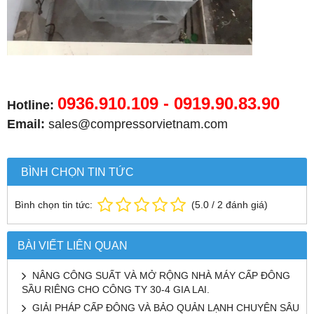
0936.910.109 - 0919.90.83.90
Hotline:
Email:
sales@compressorvietnam.com
BÌNH CHỌN TIN TỨC
Bình chọn tin tức:
(
5.0
/
2
đánh giá)
BÀI VIẾT LIÊN QUAN
NÂNG CÔNG SUẤT VÀ MỞ RỘNG NHÀ MÁY CẤP ĐÔNG
SẦU RIÊNG CHO CÔNG TY 30-4 GIA LAI.
GIẢI PHÁP CẤP ĐÔNG VÀ BẢO QUẢN LẠNH CHUYÊN SÂU