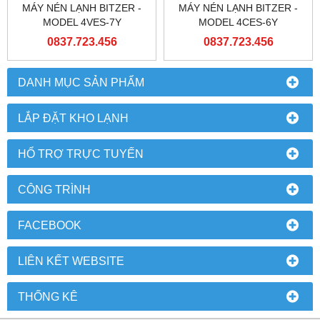
MÁY NÉN LẠNH BITZER -
MÁY NÉN LẠNH BITZER -
MODEL 4VES-7Y
MODEL 4CES-6Y
0837.723.456
0837.723.456
DANH MỤC SẢN PHẨM
LẮP ĐẶT KHO LẠNH
HỔ TRỢ TRỰC TUYẾN
CÔNG TRÌNH
FACEBOOK
LIÊN KẾT WEBSITE
THỐNG KÊ