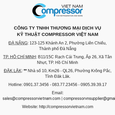
CÔNG TY TNHH THƯƠNG MẠI DỊCH VỤ
KỸ THUẬT COMPRESSOR VIỆT NAM
ĐÀ NẴNG
: 123-125 Khánh An 2, Phường Liên Chiểu,
Thành phố Đà Nẵng
TP. HỒ CHÍ MINH
: B11/15C Rạch Cái Trung, Ấp 26, Xã Tân
Nhựt, TP. Hồ Chí Minh
ĐĂK LĂK
:
**
Nhà số 10, Km26 - QL26, Phường Krông Pắc,
Tỉnh Đăk Lăk.
Hotline: 0901.37.3456 - 083.77.23456 - 0905.39.39.17
Email:
sales@compressorvietnam.com
|
compressorvnsupplier@gmai
Website:
http://compressorvietnam.com