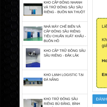
KHO CẤP ĐÔNG NHANH
VÀ TRỮ ĐÔNG SÂU SẦU
RIÊNG - BUÔN MA THUỘT
Li
NHÀ MÁY CHẾ BIẾN VÀ
CẤP ĐÔNG SẦU RIÊNG
TIÊU CHUẨN XUẤT KHẨU -
Kh
BUÔN HỒ
gi
KHO CẤP TRỮ ĐÔNG SÂU
SẦU RIÊNG - ĐĂK LĂK
Ho
Em
KHO LẠNH LOGISTIC TẠI
ĐÀ NẴNG
ĐÁNH
KHO TRỮ ĐÔNG SẦU
RIÊNG BÙ ĐĂNG, BÌNH