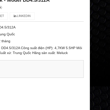
k - Model DD4.5/312A
á
)
ET
LINKEDIN
D4.5/312A
rung Quốc
 tháng
 DD4.5/312A Công suất điện (HP): 4,7KW 5.5HP Môi
Xuất xứ: Trung Quốc Hãng sản xuất: Meluck