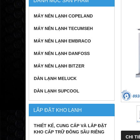
DANH MỤC SẢN PHẨM
MÁY NÉN LẠNH COPELAND
MÁY NÉN LẠNH TECUMSEH
MÁY NÉN LẠNH EMBRACO
MÁY NÉN LẠNH DANFOSS
MÁY NÉN LẠNH BITZER
DÀN LẠNH MELUCK
DÀN LẠNH SUPCOOL
LẮP ĐẶT KHO LẠNH
THIẾT KẾ, CUNG CẤP VÀ LẮP ĐẶT
KHO CẤP TRỮ ĐÔNG SẦU RIÊNG
CHI TI