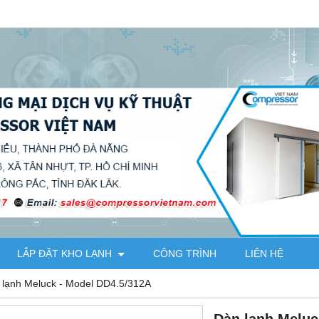
LẮP ĐẶT KHO LẠNH
CÔNG TRÌNH
LIÊN HỆ
 lạnh Meluck - Model DD4.5/312A