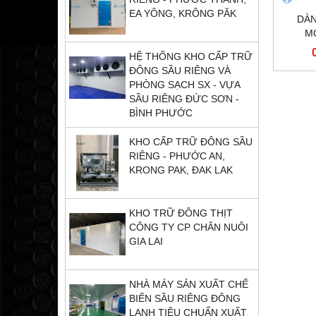
EA YÔNG, KRÔNG PĂK
DÀN
M
HỆ THỐNG KHO CẤP TRỮ
ĐÔNG SẦU RIÊNG VÀ
PHÒNG SẠCH SX - VỰA
SẦU RIÊNG ĐỨC SƠN -
BÌNH PHƯỚC
KHO CẤP TRỮ ĐÔNG SẦU
RIÊNG - PHƯỚC AN,
KRONG PAK, ĐAK LAK
KHO TRỮ ĐÔNG THỊT
CÔNG TY CP CHĂN NUÔI
GIA LAI
NHÀ MÁY SẢN XUẤT CHẾ
BIẾN SẦU RIÊNG ĐÔNG
LẠNH TIÊU CHUẨN XUẤT