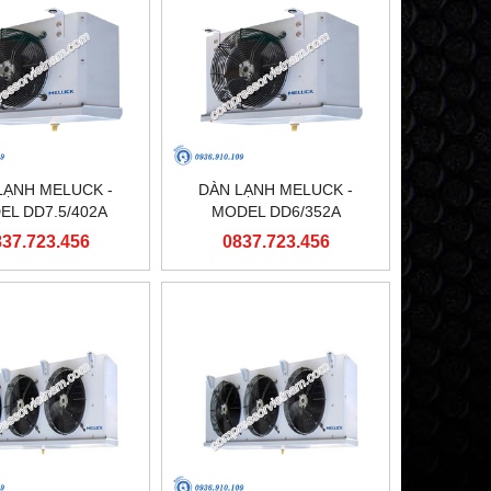
LẠNH MELUCK -
DÀN LẠNH MELUCK -
EL DD7.5/402A
MODEL DD6/352A
837.723.456
0837.723.456