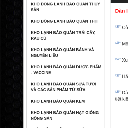
KHO ĐÔNG LẠNH BẢO QUẢN THỦY
SẢN
Dàn 
KHO ĐÔNG LẠNH BẢO QUẢN THỊT
Côn
KHO LẠNH BẢO QUẢN TRÁI CÂY,
RAU CỦ
Môi
KHO LẠNH BẢO QUẢN BÁNH VÀ
NGUYÊN LIỆU
Xuấ
KHO LẠNH BẢO QUẢN DƯỢC PHẨM
- VACCINE
Hãn
KHO LẠNH BẢO QUẢN SỮA TƯƠI
VÀ CÁC SẢN PHẨM TỪ SỮA
Dàn
tiết k
KHO LẠNH BẢO QUẢN KEM
KHO LẠNH BẢO QUẢN HẠT GIỐNG
NÔNG SẢN