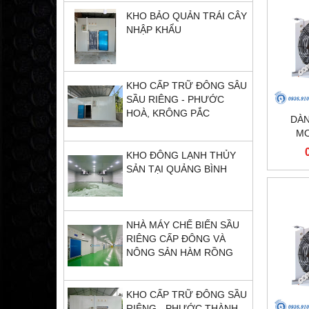
KHO BẢO QUẢN TRÁI CÂY
NHẬP KHẨU
KHO CẤP TRỮ ĐÔNG SÂU
SẦU RIÊNG - PHƯỚC
HOÀ, KRÔNG PẮC
DÀN
MO
KHO ĐÔNG LẠNH THỦY
SẢN TẠI QUẢNG BÌNH
NHÀ MÁY CHẾ BIẾN SẦU
RIÊNG CẤP ĐÔNG VÀ
NÔNG SẢN HÀM RỒNG
KHO CẤP TRỮ ĐÔNG SẦU
RIÊNG - PHƯỚC THÀNH,