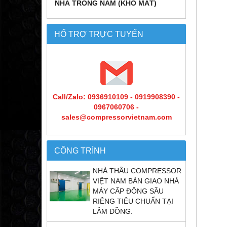
NHÀ TRỒNG NẤM (KHO MÁT)
HỔ TRỢ TRỰC TUYẾN
Call/Zalo: 0936910109 - 0919908390 -
0967060706 -
sales@compressorvietnam.com
CÔNG TRÌNH
NHÀ THẦU COMPRESSOR
VIỆT NAM BÀN GIAO NHÀ
MÁY CẤP ĐÔNG SẦU
RIÊNG TIÊU CHUẨN TẠI
LÂM ĐỒNG.