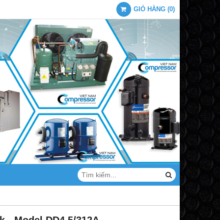
GIỎ HÀNG
(
0
)