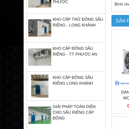
PHƯỚC
Bình ch
KHO CẤP TRỮ ĐÔNG SẦU
SẢN 
RIÊNG - LONG KHÁNH
KHO CẤP ĐÔNG SẦU
RIÊNG - TT PHƯỚC AN
KHO CẤP ĐÔNG SẦU
RIÊNG LONG KHÁNH
DÀN
MO
GIẢI PHÁP TOÀN DIỆN
CHO SẦU RIÊNG CẤP
ĐÔNG