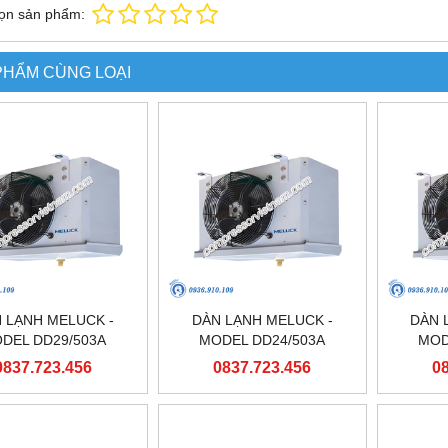
ọn sản phẩm:
PHẨM CÙNG LOẠI
 LẠNH MELUCK -
DÀN LẠNH MELUCK -
DÀN 
DEL DD29/503A
MODEL DD24/503A
MOD
0837.723.456
0837.723.456
0