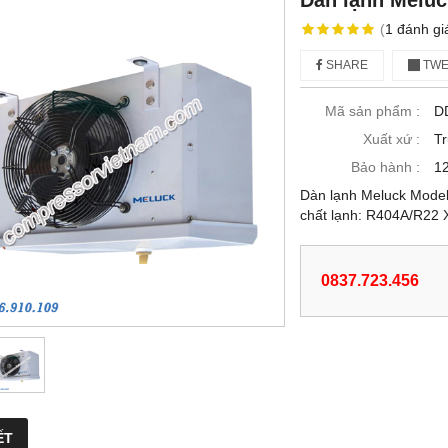
Dàn lạnh Meluc
(
1
đánh gi
SHARE
TWE
Mã sản phẩm :
D
Xuất xứ :
T
Bảo hành :
12
Dàn lạnh Meluck Model
chất lạnh: R404A/R22 
0837.723.456
ẾT