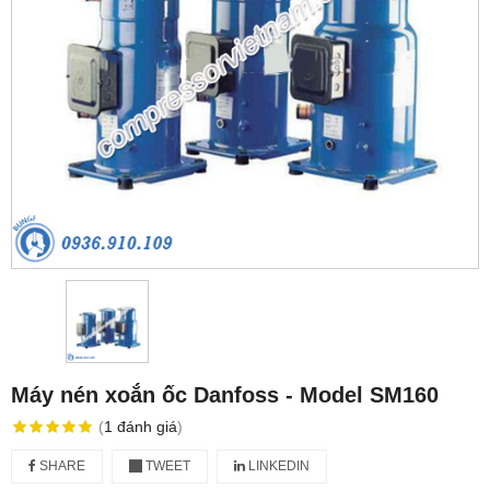
Máy nén xoắn ốc Danfoss - Model SM160
(
1
đánh giá
)
SHARE
TWEET
LINKEDIN