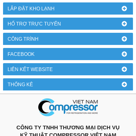
LẮP ĐẶT KHO LẠNH
HỔ TRỢ TRỰC TUYẾN
CÔNG TRÌNH
FACEBOOK
LIÊN KẾT WEBSITE
THỐNG KÊ
CÔNG TY TNHH THƯƠNG MẠI DỊCH VỤ
KỸ THUẬT COMPRESSOR VIỆT NAM