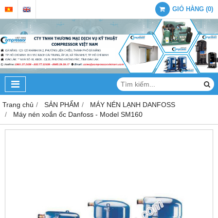
GIỎ HÀNG
(
0
)
Trang chủ
SẢN PHẨM
MÁY NÉN LẠNH DANFOSS
Máy nén xoắn ốc Danfoss - Model SM160