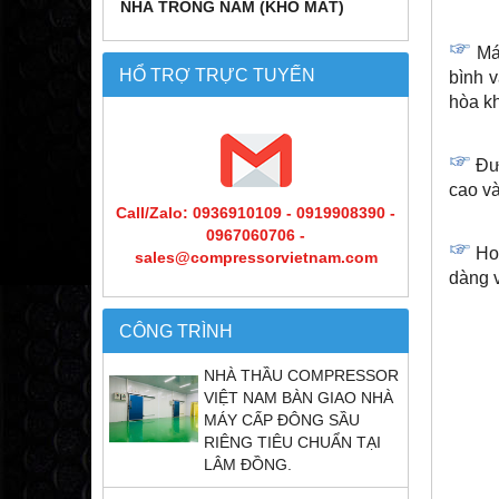
NHÀ TRỒNG NẤM (KHO MÁT)
Má
HỔ TRỢ TRỰC TUYẾN
bình 
hòa k
Đư
cao và
Call/Zalo: 0936910109 - 0919908390 -
0967060706 -
Ho
sales@compressorvietnam.com
dàng v
CÔNG TRÌNH
NHÀ THẦU COMPRESSOR
VIỆT NAM BÀN GIAO NHÀ
MÁY CẤP ĐÔNG SẦU
RIÊNG TIÊU CHUẨN TẠI
LÂM ĐỒNG.