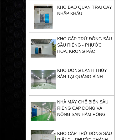
KHO BẢO QUẢN TRÁI CÂY
NHẬP KHẨU
KHO CẤP TRỮ ĐÔNG SÂU
SẦU RIÊNG - PHƯỚC
HOÀ, KRÔNG PẮC
KHO ĐÔNG LẠNH THỦY
SẢN TẠI QUẢNG BÌNH
NHÀ MÁY CHẾ BIẾN SẦU
RIÊNG CẤP ĐÔNG VÀ
NÔNG SẢN HÀM RỒNG
KHO CẤP TRỮ ĐÔNG SẦU
RIÊNG - PHƯỚC THÀNH,