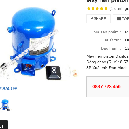
Máy nén piston
(
1
đánh gi
SHARE
TWE
Mã sản phẩm :
M
Xuất xứ :
Đ
Bảo hành :
12
Máy nén piston Danfos
Dòng chạy (RLA): 8.57
3P Xuất xứ: Đan Mạch 
0837.723.456
ẾT