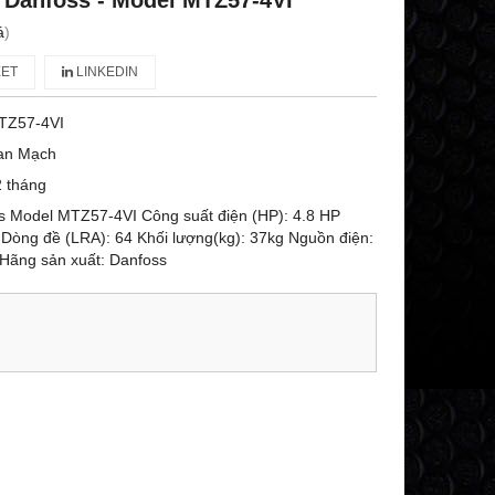
 Danfoss - Model MTZ57-4VI
á
)
ET
LINKEDIN
TZ57-4VI
an Mạch
 tháng
s Model MTZ57-4VI Công suất điện (HP): 4.8 HP
 Dòng đề (LRA): 64 Khối lượng(kg): 37kg Nguồn điện:
Hãng sản xuất: Danfoss