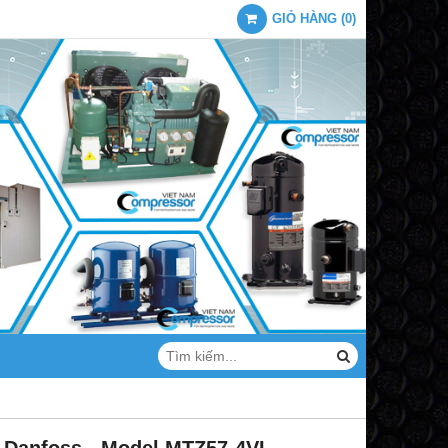
GIỎ HÀNG
(
0
)