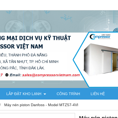
LẮP ĐẶT KHO LẠNH
CÔNG TRÌNH
LIÊN HỆ
Máy nén piston Danfoss - Model MTZ57-4VI