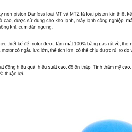
y nén piston Danfoss loại MT và MTZ là loại piston kín thiết 
và cao, được sử dụng cho kho lạnh, máy lạnh công nghiệp, má
hông khí, cụm dàn ngưng.
ợc thiết kế để motor được làm mát 100% bằng gas rút về, thermi
 motor có ngẫu lực lớn, thể tích lớn, có thể chịu được rủi ro do
ạt động hiệu quả, hiệu suất cao, độ ồn thấp. Tính thẩm mỹ cao, t
à thuận lợi.