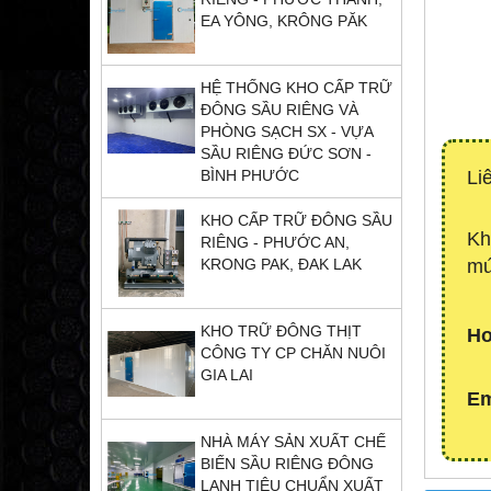
EA YÔNG, KRÔNG PĂK
HỆ THỐNG KHO CẤP TRỮ
ĐÔNG SẦU RIÊNG VÀ
PHÒNG SẠCH SX - VỰA
SẦU RIÊNG ĐỨC SƠN -
Li
BÌNH PHƯỚC
KHO CẤP TRỮ ĐÔNG SẦU
Kh
RIÊNG - PHƯỚC AN,
mứ
KRONG PAK, ĐAK LAK
KHO TRỮ ĐÔNG THỊT
Ho
CÔNG TY CP CHĂN NUÔI
GIA LAI
Em
NHÀ MÁY SẢN XUẤT CHẾ
BIẾN SẦU RIÊNG ĐÔNG
LẠNH TIÊU CHUẨN XUẤT