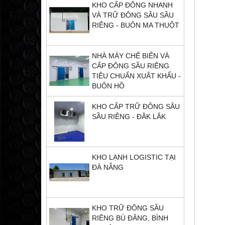
KHO CẤP ĐÔNG NHANH
VÀ TRỮ ĐÔNG SÂU SẦU
RIÊNG - BUÔN MA THUỘT
NHÀ MÁY CHẾ BIẾN VÀ
CẤP ĐÔNG SẦU RIÊNG
TIÊU CHUẨN XUẤT KHẨU -
BUÔN HỒ
KHO CẤP TRỮ ĐÔNG SÂU
SẦU RIÊNG - ĐĂK LĂK
KHO LẠNH LOGISTIC TẠI
ĐÀ NẴNG
KHO TRỮ ĐÔNG SẦU
RIÊNG BÙ ĐĂNG, BÌNH