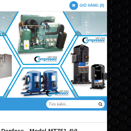
GIỎ HÀNG
(
0
)