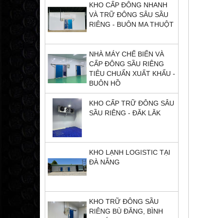
KHO CẤP ĐÔNG NHANH
VÀ TRỮ ĐÔNG SÂU SẦU
RIÊNG - BUÔN MA THUỘT
NHÀ MÁY CHẾ BIẾN VÀ
CẤP ĐÔNG SẦU RIÊNG
TIÊU CHUẨN XUẤT KHẨU -
BUÔN HỒ
KHO CẤP TRỮ ĐÔNG SÂU
SẦU RIÊNG - ĐĂK LĂK
KHO LẠNH LOGISTIC TẠI
ĐÀ NẴNG
KHO TRỮ ĐÔNG SẦU
RIÊNG BÙ ĐĂNG, BÌNH