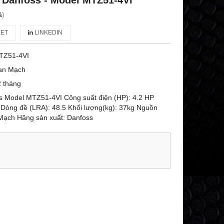
 Danfoss - Model MTZ51-4VI
á
)
ET
LINKEDIN
TZ51-4VI
an Mạch
 tháng
s Model MTZ51-4VI Công suất điện (HP): 4.2 HP
 Dòng đề (LRA): 48.5 Khối lượng(kg): 37kg Nguồn
 Mạch Hãng sản xuất: Danfoss