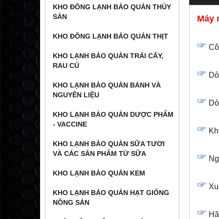
KHO ĐÔNG LẠNH BẢO QUẢN THỦY
SẢN
Máy 
KHO ĐÔNG LẠNH BẢO QUẢN THỊT
Côn
KHO LẠNH BẢO QUẢN TRÁI CÂY,
RAU CỦ
Dò
KHO LẠNH BẢO QUẢN BÁNH VÀ
NGUYÊN LIỆU
Dò
KHO LẠNH BẢO QUẢN DƯỢC PHẨM
- VACCINE
Khố
KHO LẠNH BẢO QUẢN SỮA TƯƠI
VÀ CÁC SẢN PHẨM TỪ SỮA
Ngu
KHO LẠNH BẢO QUẢN KEM
Xu
KHO LẠNH BẢO QUẢN HẠT GIỐNG
NÔNG SẢN
Hã