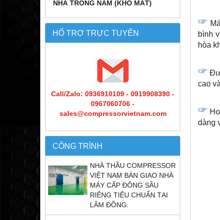
NHÀ TRỒNG NẤM (KHO MÁT)
Má
HỔ TRỢ TRỰC TUYẾN
bình 
hòa k
Đư
cao và
Call/Zalo: 0936910109 - 0919908390 -
0967060706 -
Ho
sales@compressorvietnam.com
dàng v
CÔNG TRÌNH
NHÀ THẦU COMPRESSOR
VIỆT NAM BÀN GIAO NHÀ
MÁY CẤP ĐÔNG SẦU
RIÊNG TIÊU CHUẨN TẠI
LÂM ĐỒNG.