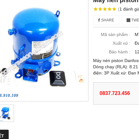
Máy nén piston
(
1
đánh gi
SHARE
TWE
Mã sản phẩm :
M
Xuất xứ :
Đ
Bảo hành :
12
Máy nén piston Danfos
Dòng chạy (RLA): 8.21
điện: 3P Xuất xứ: Đan
0837.723.456
ẾT