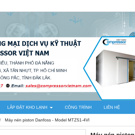
LẮP ĐẶT KHO LẠNH
CÔNG TRÌNH
LIÊN HỆ
Máy nén piston Danfoss - Model MTZ51-4VI