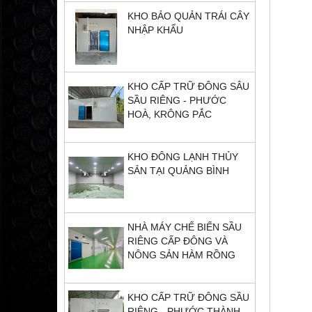
KHO BẢO QUẢN TRÁI CÂY
NHẬP KHẨU
KHO CẤP TRỮ ĐÔNG SÂU
SẦU RIÊNG - PHƯỚC
HOÀ, KRÔNG PẮC
KHO ĐÔNG LẠNH THỦY
SẢN TẠI QUẢNG BÌNH
NHÀ MÁY CHẾ BIẾN SẦU
RIÊNG CẤP ĐÔNG VÀ
NÔNG SẢN HÀM RỒNG
KHO CẤP TRỮ ĐÔNG SẦU
RIÊNG - PHƯỚC THÀNH,