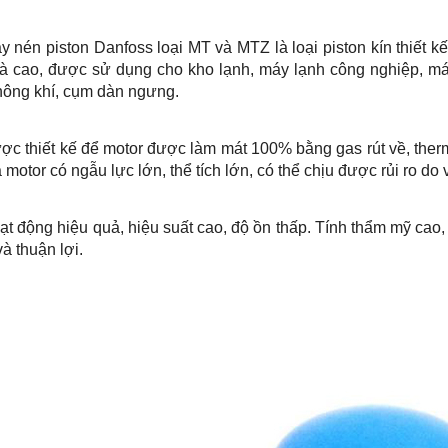
y nén piston Danfoss loại MT và MTZ là loại piston kín thiết 
và cao, được sử dụng cho kho lạnh, máy lạnh công nghiệp, má
hông khí, cụm dàn ngưng.
ợc thiết kế để motor được làm mát 100% bằng gas rút về, thermi
 motor có ngẫu lực lớn, thể tích lớn, có thể chịu được rủi ro do
ạt động hiệu quả, hiệu suất cao, độ ồn thấp. Tính thẩm mỹ cao, t
à thuận lợi.