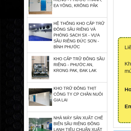
EA YÔNG, KRÔNG PĂK
HỆ THỐNG KHO CẤP TRỮ
ĐÔNG SẦU RIÊNG VÀ
PHÒNG SẠCH SX - VỰA
SẦU RIÊNG ĐỨC SƠN -
Li
BÌNH PHƯỚC
KHO CẤP TRỮ ĐÔNG SẦU
Kh
RIÊNG - PHƯỚC AN,
mứ
KRONG PAK, ĐAK LAK
KHO TRỮ ĐÔNG THỊT
Ho
CÔNG TY CP CHĂN NUÔI
GIA LAI
Em
NHÀ MÁY SẢN XUẤT CHẾ
BIẾN SẦU RIÊNG ĐÔNG
LẠNH TIÊU CHUẨN XUẤT