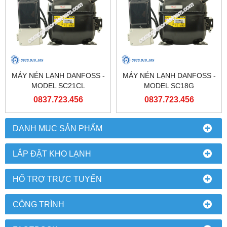
MÁY NÉN LẠNH DANFOSS -
MÁY NÉN LẠNH DANFOSS -
MODEL SC21CL
MODEL SC18G
0837.723.456
0837.723.456
DANH MỤC SẢN PHẨM
LẮP ĐẶT KHO LẠNH
HỔ TRỢ TRỰC TUYẾN
CÔNG TRÌNH