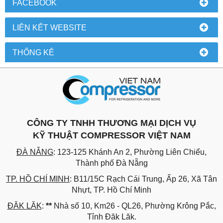
FACEBOOK
LIÊN KẾT WEBSITE
THỐNG KÊ
CÔNG TY TNHH THƯƠNG MẠI DỊCH VỤ
KỸ THUẬT COMPRESSOR VIỆT NAM
ĐÀ NẴNG
: 123-125 Khánh An 2, Phường Liên Chiểu,
Thành phố Đà Nẵng
TP. HỒ CHÍ MINH
: B11/15C Rạch Cái Trung, Ấp 26, Xã Tân
Nhựt, TP. Hồ Chí Minh
ĐĂK LĂK
:
**
Nhà số 10, Km26 - QL26, Phường Krông Pắc,
Tỉnh Đăk Lăk.