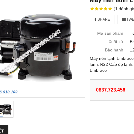
Máy nén lạnh E
(
1
đánh gi
SHARE
TWE
Mã sản phẩm :
T
Xuất xứ :
Br
Bảo hành :
12
Máy nén lạnh Embraco 
lạnh: R22 Cấp độ lạnh:
Embraco
0837.723.456
ẾT