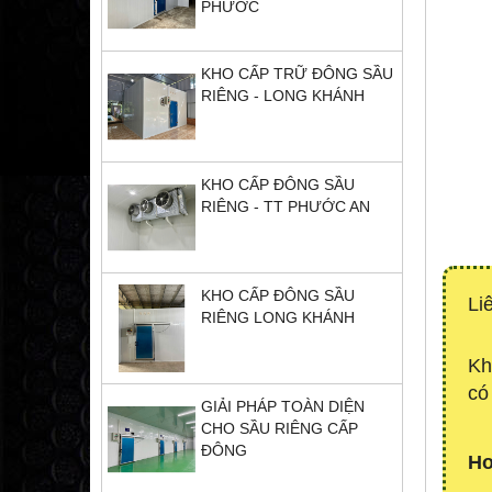
PHƯỚC
KHO CẤP TRỮ ĐÔNG SẦU
RIÊNG - LONG KHÁNH
KHO CẤP ĐÔNG SẦU
RIÊNG - TT PHƯỚC AN
KHO CẤP ĐÔNG SẦU
Li
RIÊNG LONG KHÁNH
Kh
có
GIẢI PHÁP TOÀN DIỆN
CHO SẦU RIÊNG CẤP
ĐÔNG
Ho