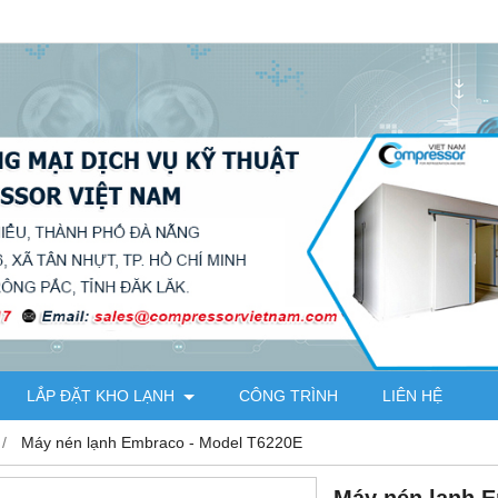
LẮP ĐẶT KHO LẠNH
CÔNG TRÌNH
LIÊN HỆ
Máy nén lạnh Embraco - Model T6220E