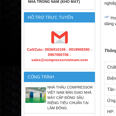
NHÀ TRỒNG NẤM (KHO MÁT)
nghiệ
HỔ TRỢ TRỰC TUYẾN
Ho
dàng v
Call/Zalo: 0936910109 - 0919908390 -
Thông
0967060706 -
sales@compressorvietnam.com
Chất
CÔNG TRÌNH
Điện
NHÀ THẦU COMPRESSOR
Tần 
VIỆT NAM BÀN GIAO NHÀ
MÁY CẤP ĐÔNG SẦU
Ứng 
RIÊNG TIÊU CHUẨN TẠI
LÂM ĐỒNG.
HP: