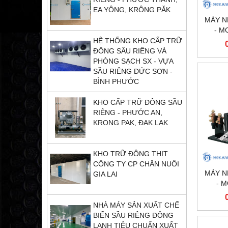
EA YÔNG, KRÔNG PĂK
MÁY N
- M
HỆ THỐNG KHO CẤP TRỮ
ĐÔNG SẦU RIÊNG VÀ
PHÒNG SẠCH SX - VỰA
SẦU RIÊNG ĐỨC SƠN -
BÌNH PHƯỚC
KHO CẤP TRỮ ĐÔNG SẦU
RIÊNG - PHƯỚC AN,
KRONG PAK, ĐAK LAK
KHO TRỮ ĐÔNG THỊT
CÔNG TY CP CHĂN NUÔI
MÁY N
GIA LAI
- 
NHÀ MÁY SẢN XUẤT CHẾ
BIẾN SẦU RIÊNG ĐÔNG
LẠNH TIÊU CHUẨN XUẤT