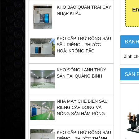
KHO BẢO QUẢN TRÁI CÂY
Em
NHẬP KHẨU
KHO CẤP TRỮ ĐÔNG SÂU
ĐÁNH
SẦU RIÊNG - PHƯỚC
HOÀ, KRÔNG PẮC
Bình ch
KHO ĐÔNG LẠNH THỦY
SẢN 
SẢN TẠI QUẢNG BÌNH
NHÀ MÁY CHẾ BIẾN SẦU
RIÊNG CẤP ĐÔNG VÀ
NÔNG SẢN HÀM RỒNG
KHO CẤP TRỮ ĐÔNG SẦU
RIÊNG - PHƯỚC THÀNH,