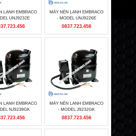
N LẠNH EMBRACO
MÁY NÉN LẠNH EMBRACO
ODEL UNJ9232E
- MODEL UNJ9226E
837.723.456
0837.723.456
N LẠNH EMBRACO
MÁY NÉN LẠNH EMBRACO
ODEL NJ9238GK
- MODEL J9232GK
837.723.456
0837.723.456