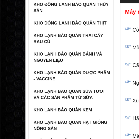
KHO ĐÔNG LẠNH BẢO QUẢN THỦY
SẢN
Máy 
KHO ĐÔNG LẠNH BẢO QUẢN THỊT
Côn
KHO LẠNH BẢO QUẢN TRÁI CÂY,
RAU CỦ
Môi
KHO LẠNH BẢO QUẢN BÁNH VÀ
NGUYÊN LIỆU
Cấ
KHO LẠNH BẢO QUẢN DƯỢC PHẨM
- VACCINE
Ngu
KHO LẠNH BẢO QUẢN SỮA TƯƠI
VÀ CÁC SẢN PHẨM TỪ SỮA
Xuấ
KHO LẠNH BẢO QUẢN KEM
Hã
KHO LẠNH BẢO QUẢN HẠT GIỐNG
NÔNG SẢN
Má