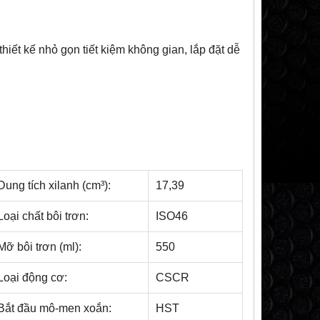
hiết kế nhỏ gọn tiết kiệm không gian, lắp đặt dễ
Dung tích xilanh (cm³):
17,39
Loại chất bôi trơn:
ISO46
Mỡ bôi trơn (ml):
550
Loại động cơ:
CSCR
Bắt đầu mô-men xoắn:
HST