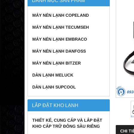
DANH MỤC SẢN PHẨM
MÁY NÉN LẠNH COPELAND
MÁY NÉN LẠNH TECUMSEH
MÁY NÉN LẠNH EMBRACO
MÁY NÉN LẠNH DANFOSS
MÁY NÉN LẠNH BITZER
DÀN LẠNH MELUCK
DÀN LẠNH SUPCOOL
LẮP ĐẶT KHO LẠNH
THIẾT KẾ, CUNG CẤP VÀ LẮP ĐẶT
KHO CẤP TRỮ ĐÔNG SẦU RIÊNG
CHI TI