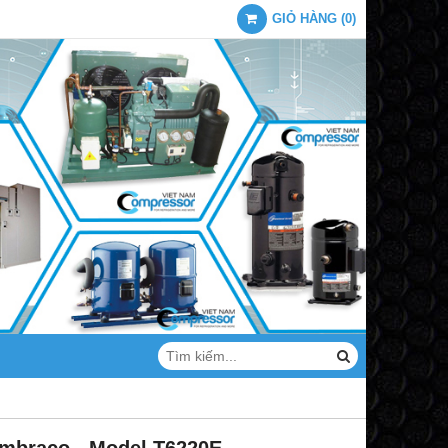
GIỎ HÀNG
(
0
)