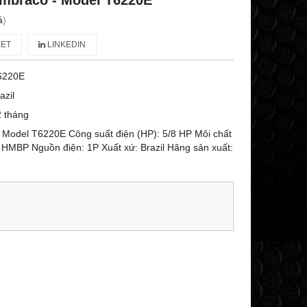
mbraco - Model T6220E
á
)
ET
LINKEDIN
6220E
azil
 tháng
Model T6220E Công suất điện (HP): 5/8 HP Môi chất
 HMBP Nguồn điện: 1P Xuất xứ: Brazil Hãng sản xuất: