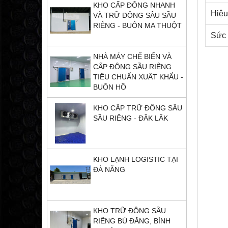
KHO CẤP ĐÔNG NHANH
Hiệu
VÀ TRỮ ĐÔNG SÂU SẦU
RIÊNG - BUÔN MA THUỘT
Sức 
NHÀ MÁY CHẾ BIẾN VÀ
CẤP ĐÔNG SẦU RIÊNG
TIÊU CHUẨN XUẤT KHẨU -
BUÔN HỒ
KHO CẤP TRỮ ĐÔNG SÂU
SẦU RIÊNG - ĐĂK LĂK
KHO LẠNH LOGISTIC TẠI
ĐÀ NẴNG
KHO TRỮ ĐÔNG SẦU
RIÊNG BÙ ĐĂNG, BÌNH