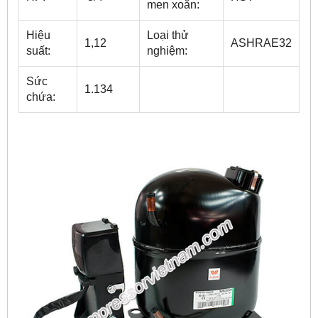
men xoắn:
Hiệu
Loại thử
1,12
ASHRAE32
suất
:
nghiệm:
Sức
1.134
chứa: