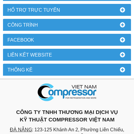
HỔ TRỢ TRỰC TUYẾN
CÔNG TRÌNH
FACEBOOK
LIÊN KẾT WEBSITE
THỐNG KÊ
CÔNG TY TNHH THƯƠNG MẠI DỊCH VỤ
KỸ THUẬT COMPRESSOR VIỆT NAM
ĐÀ NẴNG
: 123-125 Khánh An 2, Phường Liên Chiểu,