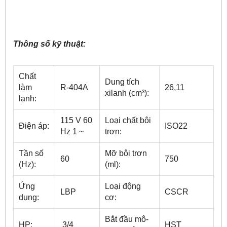
Thông số kỹ thuật:
Chất
Dung tích
làm
R-404A
26,11
xilanh (cm³):
lạnh:
115 V 60
Loại chất bôi
Điện áp:
ISO22
Hz 1 ~
trơn:
Tần số
Mỡ bôi trơn
60
750
(Hz):
(ml):
Ứng
Loại động
LBP
CSCR
dụng:
cơ:
Bắt đầu mô-
HP:
3/4
HST