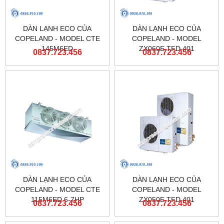
DÀN LẠNH ECO CỦA
DÀN LẠNH ECO CỦA
COPELAND - MODEL CTE
COPELAND - MODEL
145M6ED
ZX060E TFD 401
0837.723.456
0837.723.456
DÀN LẠNH ECO CỦA
DÀN LẠNH ECO CỦA
COPELAND - MODEL CTE
COPELAND - MODEL
115M6ED 6-7HP
ZX050E TFD 401
0837.723.456
0837.723.456