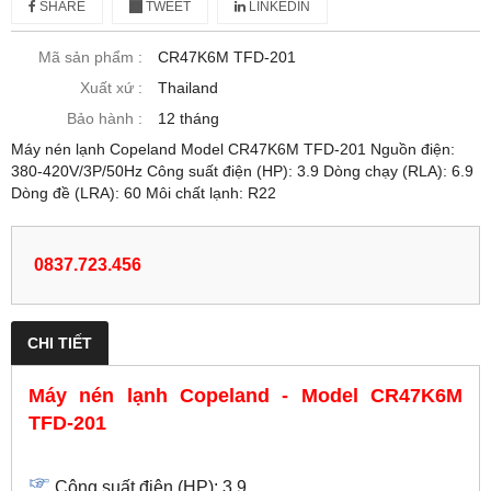
SHARE
TWEET
LINKEDIN
Mã sản phẩm :
CR47K6M TFD-201
Xuất xứ :
Thailand
Bảo hành :
12 tháng
Máy nén lạnh Copeland Model CR47K6M TFD-201 Nguồn điện:
380-420V/3P/50Hz Công suất điện (HP): 3.9 Dòng chạy (RLA): 6.9
Dòng đề (LRA): 60 Môi chất lạnh: R22
0837.723.456
CHI TIẾT
Máy nén lạnh Copeland - Model CR47K6M
TFD-201
Công suất điện (HP): 3.9