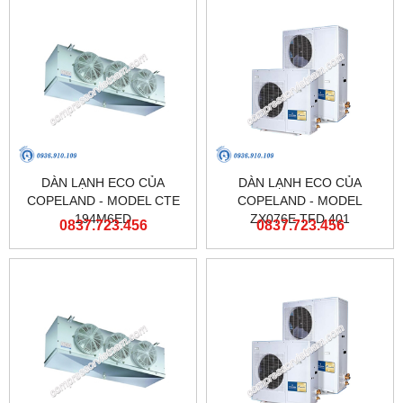
DÀN LẠNH ECO CỦA
DÀN LẠNH ECO CỦA
COPELAND - MODEL CTE
COPELAND - MODEL
194M6ED
ZX076E TFD 401
0837.723.456
0837.723.456