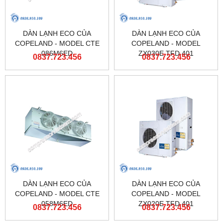
DÀN LẠNH ECO CỦA
DÀN LẠNH ECO CỦA
COPELAND - MODEL CTE
COPELAND - MODEL
086M6ED
ZX030E TFD 401
0837.723.456
0837.723.456
DÀN LẠNH ECO CỦA
DÀN LẠNH ECO CỦA
COPELAND - MODEL CTE
COPELAND - MODEL
058M6ED
ZX020E TFD 401
0837.723.456
0837.723.456