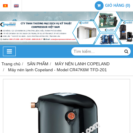
GIỎ HÀNG
(
0
)
Trang chủ
SẢN PHẨM
MÁY NÉN LẠNH COPELAND
Máy nén lạnh Copeland - Model CR47K6M TFD-201