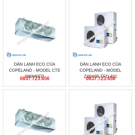
DÀN LẠNH ECO CỦA
DÀN LẠNH ECO CỦA
COPELAND - MODEL CTE
COPELAND - MODEL
096M6ED
ZX040E TFD 401
0837.723.456
0837.723.456