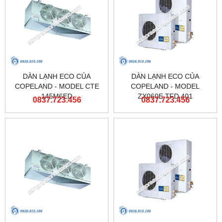
DÀN LẠNH ECO CỦA
DÀN LẠNH ECO CỦA
COPELAND - MODEL CTE
COPELAND - MODEL
145M6ED
ZX060E TFD 401
0837.723.456
0837.723.456