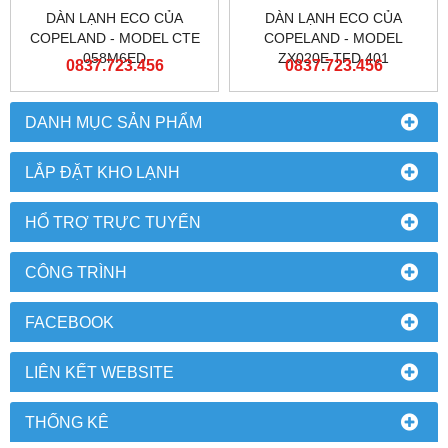
DÀN LẠNH ECO CỦA
DÀN LẠNH ECO CỦA
COPELAND - MODEL CTE
COPELAND - MODEL
058M6ED
ZX020E TFD 401
0837.723.456
0837.723.456
DANH MỤC SẢN PHẨM
LẮP ĐẶT KHO LẠNH
HỔ TRỢ TRỰC TUYẾN
CÔNG TRÌNH
FACEBOOK
LIÊN KẾT WEBSITE
THỐNG KÊ