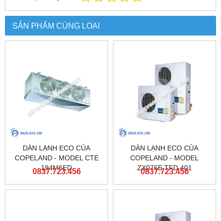
SẢN PHẨM CÙNG LOẠI
DÀN LẠNH ECO CỦA
DÀN LẠNH ECO CỦA
COPELAND - MODEL CTE
COPELAND - MODEL
194M6ED
ZX076E TFD 401
0837.723.456
0837.723.456