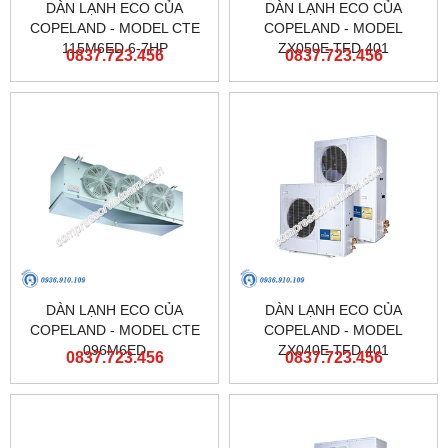
DÀN LẠNH ECO CỦA
DÀN LẠNH ECO CỦA
COPELAND - MODEL CTE
COPELAND - MODEL
115M6ED 6-7HP
ZX050E TFD 401
0837.723.456
0837.723.456
DÀN LẠNH ECO CỦA
DÀN LẠNH ECO CỦA
COPELAND - MODEL CTE
COPELAND - MODEL
096M6ED
ZX040E TFD 401
0837.723.456
0837.723.456