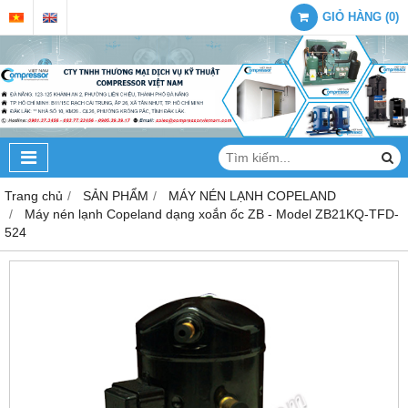
GIỎ HÀNG
(
0
)
Trang chủ
SẢN PHẨM
MÁY NÉN LẠNH COPELAND
Máy nén lạnh Copeland dạng xoắn ốc ZB - Model ZB21KQ-TFD-
524