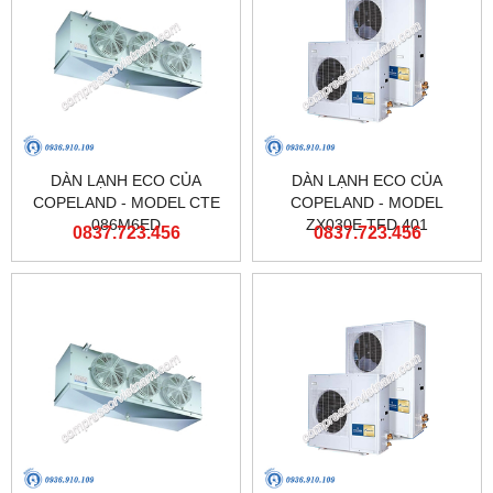
DÀN LẠNH ECO CỦA
DÀN LẠNH ECO CỦA
COPELAND - MODEL CTE
COPELAND - MODEL
086M6ED
ZX030E TFD 401
0837.723.456
0837.723.456