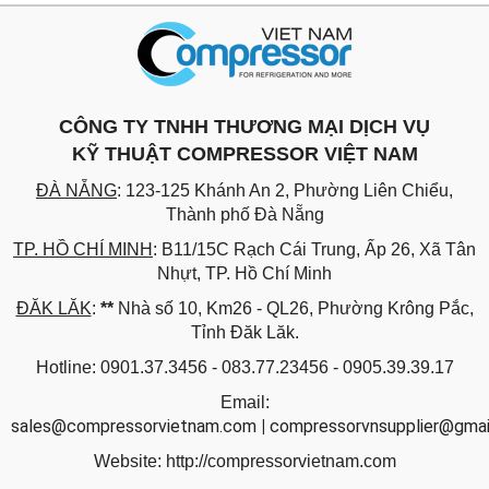
CÔNG TY TNHH THƯƠNG MẠI DỊCH VỤ
KỸ THUẬT COMPRESSOR VIỆT NAM
ĐÀ NẴNG
: 123-125 Khánh An 2, Phường Liên Chiểu,
Thành phố Đà Nẵng
TP. HỒ CHÍ MINH
: B11/15C Rạch Cái Trung, Ấp 26, Xã Tân
Nhựt, TP. Hồ Chí Minh
ĐĂK LĂK
:
**
Nhà số 10, Km26 - QL26, Phường Krông Pắc,
Tỉnh Đăk Lăk.
Hotline: 0901.37.3456 - 083.77.23456 - 0905.39.39.17
Email:
sales@compressorvietnam.com
|
compressorvnsupplier@gmai
Website:
http://compressorvietnam.com