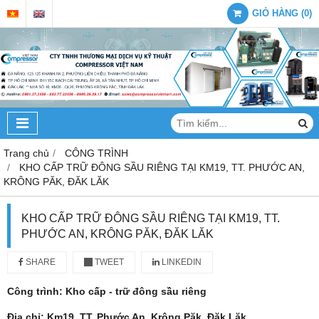
GIỎ HÀNG
(
0
)
Trang chủ
CÔNG TRÌNH
KHO CẤP TRỮ ĐÔNG SẦU RIÊNG TẠI KM19, TT. PHƯỚC AN,
KRÔNG PĂK, ĐĂK LĂK
KHO CẤP TRỮ ĐÔNG SẦU RIÊNG TẠI KM19, TT.
PHƯỚC AN, KRÔNG PĂK, ĐĂK LĂK
SHARE
TWEET
LINKEDIN
Công trình: Kho cấp - trữ đông sầu riêng
Địa chỉ: Km19, TT. Phước An, Krông Păk, Đăk Lăk