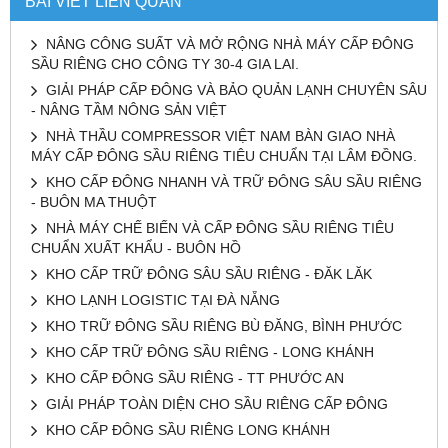
BÀI VIẾT LIÊN QUAN
NÂNG CÔNG SUẤT VÀ MỞ RỘNG NHÀ MÁY CẤP ĐÔNG
SẦU RIÊNG CHO CÔNG TY 30-4 GIA LAI.
GIẢI PHÁP CẤP ĐÔNG VÀ BẢO QUẢN LẠNH CHUYÊN SÂU
- NÂNG TẦM NÔNG SẢN VIỆT
NHÀ THẦU COMPRESSOR VIỆT NAM BÀN GIAO NHÀ
MÁY CẤP ĐÔNG SẦU RIÊNG TIÊU CHUẨN TẠI LÂM ĐỒNG.
KHO CẤP ĐÔNG NHANH VÀ TRỮ ĐÔNG SÂU SẦU RIÊNG
- BUÔN MA THUỘT
NHÀ MÁY CHẾ BIẾN VÀ CẤP ĐÔNG SẦU RIÊNG TIÊU
CHUẨN XUẤT KHẨU - BUÔN HỒ
KHO CẤP TRỮ ĐÔNG SÂU SẦU RIÊNG - ĐĂK LĂK
KHO LẠNH LOGISTIC TẠI ĐÀ NẴNG
KHO TRỮ ĐÔNG SẦU RIÊNG BÙ ĐĂNG, BÌNH PHƯỚC
KHO CẤP TRỮ ĐÔNG SẦU RIÊNG - LONG KHÁNH
KHO CẤP ĐÔNG SẦU RIÊNG - TT PHƯỚC AN
GIẢI PHÁP TOÀN DIỆN CHO SẦU RIÊNG CẤP ĐÔNG
KHO CẤP ĐÔNG SẦU RIÊNG LONG KHÁNH