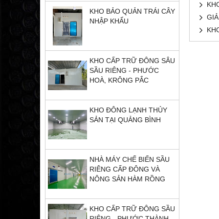
KHO
KHO BẢO QUẢN TRÁI CÂY
GIẢ
NHẬP KHẨU
KH
KHO CẤP TRỮ ĐÔNG SÂU
SẦU RIÊNG - PHƯỚC
HOÀ, KRÔNG PẮC
KHO ĐÔNG LẠNH THỦY
SẢN TẠI QUẢNG BÌNH
NHÀ MÁY CHẾ BIẾN SẦU
RIÊNG CẤP ĐÔNG VÀ
NÔNG SẢN HÀM RỒNG
KHO CẤP TRỮ ĐÔNG SẦU
RIÊNG - PHƯỚC THÀNH,