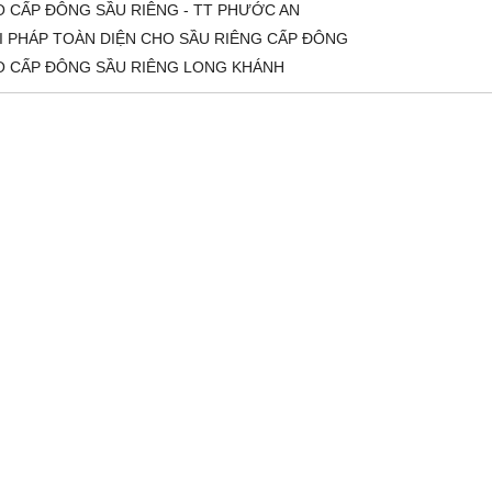
 CẤP ĐÔNG SẦU RIÊNG - TT PHƯỚC AN
I PHÁP TOÀN DIỆN CHO SẦU RIÊNG CẤP ĐÔNG
O CẤP ĐÔNG SẦU RIÊNG LONG KHÁNH