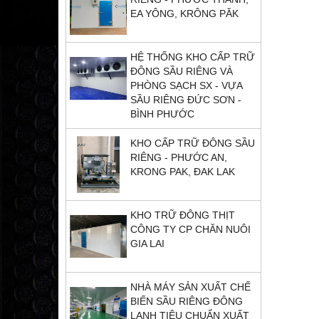
EA YÔNG, KRÔNG PĂK
HỆ THỐNG KHO CẤP TRỮ
ĐÔNG SẦU RIÊNG VÀ
PHÒNG SẠCH SX - VỰA
SẦU RIÊNG ĐỨC SƠN -
BÌNH PHƯỚC
KHO CẤP TRỮ ĐÔNG SẦU
RIÊNG - PHƯỚC AN,
KRONG PAK, ĐAK LAK
KHO TRỮ ĐÔNG THỊT
CÔNG TY CP CHĂN NUÔI
GIA LAI
NHÀ MÁY SẢN XUẤT CHẾ
BIẾN SẦU RIÊNG ĐÔNG
LẠNH TIÊU CHUẨN XUẤT