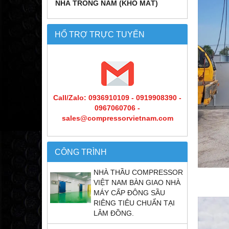
NHÀ TRỒNG NẤM (KHO MÁT)
HỔ TRỢ TRỰC TUYẾN
Call/Zalo: 0936910109 - 0919908390 -
0967060706 -
sales@compressorvietnam.com
CÔNG TRÌNH
NHÀ THẦU COMPRESSOR
VIỆT NAM BÀN GIAO NHÀ
MÁY CẤP ĐÔNG SẦU
RIÊNG TIÊU CHUẨN TẠI
LÂM ĐỒNG.