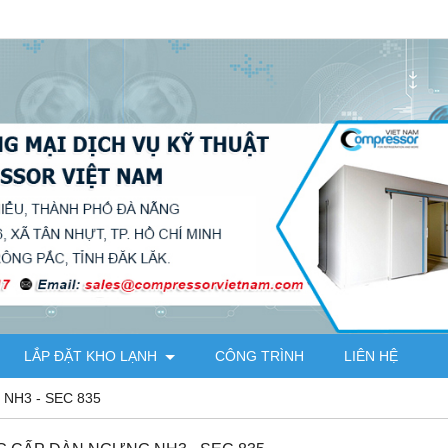
LẮP ĐẶT KHO LẠNH
CÔNG TRÌNH
LIÊN HỆ
NH3 - SEC 835