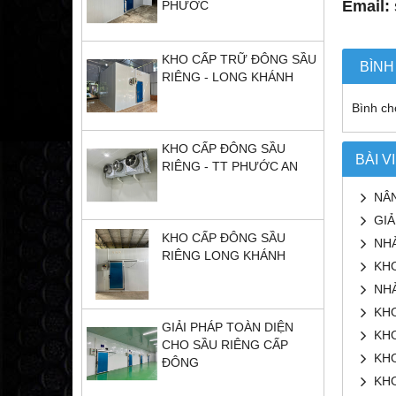
Email:
PHƯỚC
KHO CẤP TRỮ ĐÔNG SẦU
BÌNH
RIÊNG - LONG KHÁNH
Bình chọ
KHO CẤP ĐÔNG SẦU
BÀI V
RIÊNG - TT PHƯỚC AN
NÂN
GIẢ
KHO CẤP ĐÔNG SẦU
NHÀ
RIÊNG LONG KHÁNH
KH
NHÀ
KHO
GIẢI PHÁP TOÀN DIỆN
KHO
CHO SẦU RIÊNG CẤP
KH
ĐÔNG
KH