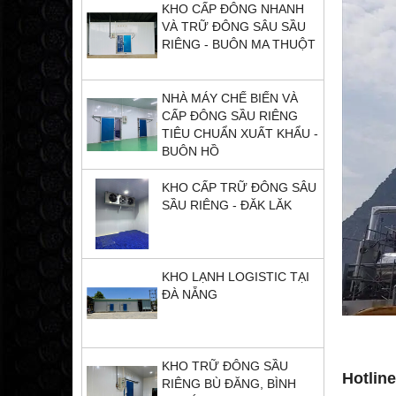
KHO CẤP ĐÔNG NHANH
VÀ TRỮ ĐÔNG SÂU SẦU
RIÊNG - BUÔN MA THUỘT
NHÀ MÁY CHẾ BIẾN VÀ
CẤP ĐÔNG SẦU RIÊNG
TIÊU CHUẨN XUẤT KHẨU -
BUÔN HỒ
KHO CẤP TRỮ ĐÔNG SÂU
SẦU RIÊNG - ĐĂK LĂK
KHO LẠNH LOGISTIC TẠI
ĐÀ NẴNG
KHO TRỮ ĐÔNG SẦU
Hotline
RIÊNG BÙ ĐĂNG, BÌNH