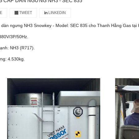
 CẤP DÀN NGƯNG NH3 - SEC 835
E
TWEET
LINKEDIN
 dàn ngưng NH3 Snowkey - Model: SEC 835 cho Thanh Hằng Gas tại
 380V/3P/50Hz.
lạnh: NH3 (R717).
ng: 4.530kg.