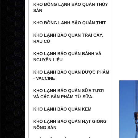
KHO ĐÔNG LẠNH BẢO QUẢN THỦY
SẢN
KHO ĐÔNG LẠNH BẢO QUẢN THỊT
KHO LẠNH BẢO QUẢN TRÁI CÂY,
RAU CỦ
KHO LẠNH BẢO QUẢN BÁNH VÀ
NGUYÊN LIỆU
KHO LẠNH BẢO QUẢN DƯỢC PHẨM
- VACCINE
KHO LẠNH BẢO QUẢN SỮA TƯƠI
VÀ CÁC SẢN PHẨM TỪ SỮA
KHO LẠNH BẢO QUẢN KEM
KHO LẠNH BẢO QUẢN HẠT GIỐNG
NÔNG SẢN