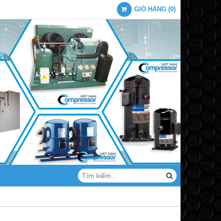
GIỎ HÀNG
(
0
)