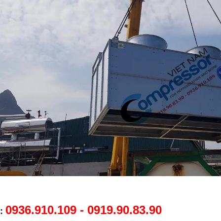
0936.910.109 - 0919.90.83.90
: