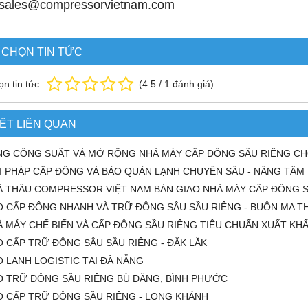
sales@compressorvietnam.com
 CHỌN TIN TỨC
n tin tức:
(
4.5
/
1
đánh giá)
IẾT LIÊN QUAN
G CÔNG SUẤT VÀ MỞ RỘNG NHÀ MÁY CẤP ĐÔNG SẦU RIÊNG CHO 
I PHÁP CẤP ĐÔNG VÀ BẢO QUẢN LẠNH CHUYÊN SÂU - NÂNG TẦM
 THẦU COMPRESSOR VIỆT NAM BÀN GIAO NHÀ MÁY CẤP ĐÔNG S
O CẤP ĐÔNG NHANH VÀ TRỮ ĐÔNG SÂU SẦU RIÊNG - BUÔN MA T
 MÁY CHẾ BIẾN VÀ CẤP ĐÔNG SẦU RIÊNG TIÊU CHUẨN XUẤT KHẨ
 CẤP TRỮ ĐÔNG SÂU SẦU RIÊNG - ĐĂK LĂK
 LẠNH LOGISTIC TẠI ĐÀ NẴNG
O TRỮ ĐÔNG SẦU RIÊNG BÙ ĐĂNG, BÌNH PHƯỚC
O CẤP TRỮ ĐÔNG SẦU RIÊNG - LONG KHÁNH