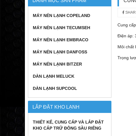
DANH MỤC SẢN PHẨM
CUNG
SHAR
MÁY NÉN LẠNH COPELAND
Cung cấp
MÁY NÉN LẠNH TECUMSEH
Điện áp:
MÁY NÉN LẠNH EMBRACO
Môi chất 
MÁY NÉN LẠNH DANFOSS
Trọng lượ
MÁY NÉN LẠNH BITZER
DÀN LẠNH MELUCK
DÀN LẠNH SUPCOOL
LẮP ĐẶT KHO LẠNH
THIẾT KẾ, CUNG CẤP VÀ LẮP ĐẶT
KHO CẤP TRỮ ĐÔNG SẦU RIÊNG